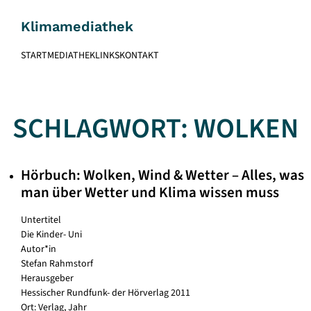
Skip
to
Klimamediathek
content
START
MEDIATHEK
LINKS
KONTAKT
SCHLAGWORT:
WOLKEN
Hörbuch: Wolken, Wind & Wetter – Alles, was
man über Wetter und Klima wissen muss
Untertitel
Die Kinder- Uni
Autor*in
Stefan Rahmstorf
Herausgeber
Hessischer Rundfunk- der Hörverlag 2011
Ort: Verlag, Jahr