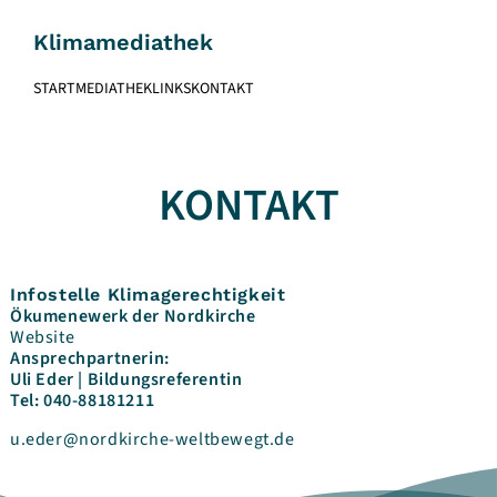
Skip
to
Klimamediathek
content
START
MEDIATHEK
LINKS
KONTAKT
KONTAKT
Infostelle Klimagerechtigkeit
Ökumenewerk der Nordkirche
Website
Ansprechpartnerin:
Uli Eder | Bildungsreferentin
Tel: 040-88181211
u.eder@nordkirche-weltbewegt.de