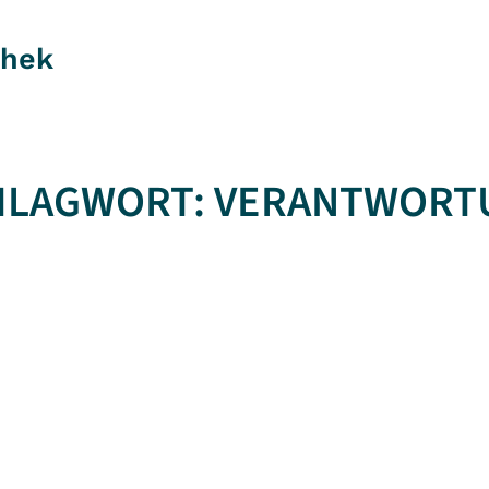
thek
HLAGWORT:
VERANTWORT