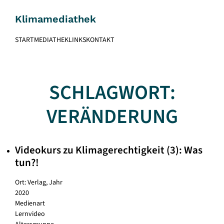
Skip
to
Klimamediathek
content
START
MEDIATHEK
LINKS
KONTAKT
SCHLAGWORT:
VERÄNDERUNG
Videokurs zu Klimagerechtigkeit (3): Was
tun?!
Ort: Verlag, Jahr
2020
Medienart
Lernvideo