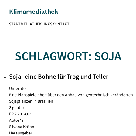
Skip
to
Klimamediathek
content
START
MEDIATHEK
LINKS
KONTAKT
SCHLAGWORT:
SOJA
Soja- eine Bohne für Trog und Teller
Untertitel
Eine Planspieleinheit über den Anbau von gentechnisch veränderten
Sojapflanzen in Brasilien
Signatur
ER 2 2014.02
Autor*in
Silvana Kröhn
Herausgeber