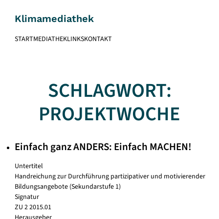
Skip
to
Klimamediathek
content
START
MEDIATHEK
LINKS
KONTAKT
SCHLAGWORT:
PROJEKTWOCHE
Einfach ganz ANDERS: Einfach MACHEN!
Untertitel
Handreichung zur Durchführung partizipativer und motivierender
Bildungsangebote (Sekundarstufe 1)
Signatur
ZU 2 2015.01
Herausgeber