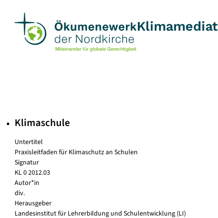
Skip
to
Klimamedia
content
Klimaschule
Untertitel
Praxisleitfaden für Klimaschutz an Schulen
Signatur
KL 0 2012.03
Autor*in
div.
Herausgeber
Landesinstitut für Lehrerbildung und Schulentwicklung (LI)