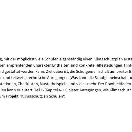
, mit der möglichst viele Schulen eigenständig einen Klimaschutzplan erst
haben empfehlenden Charakter. Enthalten sind konkrete Hilfestellungen, H
estaltet werden kann. Ziel dabei ist, die Schulgemeinschaft auf breiter Basi
und teilweise technische Anregungen (Was kann die Schulgemeinschaft tun
onen, Checklisten, Musterbeispiele und vieles mehr. Der Praxisleitfaden ist 
llen kann erläutert. Teil B (Kapitel 6-12) bietet Anregungen, wie Klimaschu
zum Projekt "Klimaschutz an Schulen".