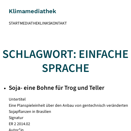
Skip
to
Klimamediathek
content
START
MEDIATHEK
LINKS
KONTAKT
SCHLAGWORT:
EINFACHE
SPRACHE
Soja- eine Bohne für Trog und Teller
Untertitel
Eine Planspieleinheit über den Anbau von gentechnisch veränderten
Sojapflanzen in Brasilien
Signatur
ER 2 2014.02
Autor*in