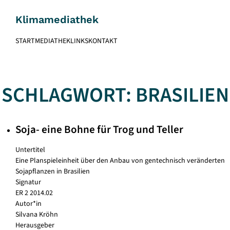
Skip
to
Klimamediathek
content
START
MEDIATHEK
LINKS
KONTAKT
SCHLAGWORT:
BRASILIEN
Soja- eine Bohne für Trog und Teller
Untertitel
Eine Planspieleinheit über den Anbau von gentechnisch veränderten
Sojapflanzen in Brasilien
Signatur
ER 2 2014.02
Autor*in
Silvana Kröhn
Herausgeber