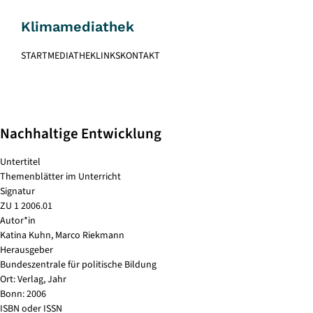
Skip
to
Klimamediathek
content
START
MEDIATHEK
LINKS
KONTAKT
Nachhaltige Entwicklung
Untertitel
Themenblätter im Unterricht
Signatur
ZU 1 2006.01
Autor*in
Katina Kuhn, Marco Riekmann
Herausgeber
Bundeszentrale für politische Bildung
Ort: Verlag, Jahr
Bonn: 2006
ISBN oder ISSN