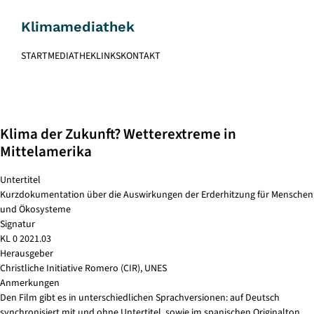
Skip
to
Klimamediathek
content
START
MEDIATHEK
LINKS
KONTAKT
Klima der Zukunft? Wetterextreme in
Mittelamerika
Untertitel
Kurzdokumentation über die Auswirkungen der Erderhitzung für Menschen
und Ökosysteme
Signatur
KL 0 2021.03
Herausgeber
Christliche Initiative Romero (CIR), UNES
Anmerkungen
Den Film gibt es in unterschiedlichen Sprachversionen: auf Deutsch
synchronisiert mit und ohne Untertitel, sowie im spanischen Originalton