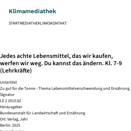
Skip
to
Klimamediathek
content
START
MEDIATHEK
LINKS
KONTAKT
Jedes achte Lebensmittel, das wir kaufen,
werfen wir weg. Du kannst das ändern. Kl. 7-9
(Lehrkräfte)
Untertitel
Zu gut für die Tonne - Thema Lebensmittelverschwendung und Ernährung
Signatur
LE 2 2015.02
Herausgeber
Bundesanstalt für Landwirtschaft und Ernährung
Ort: Verlag, Jahr
Berlin: 2025