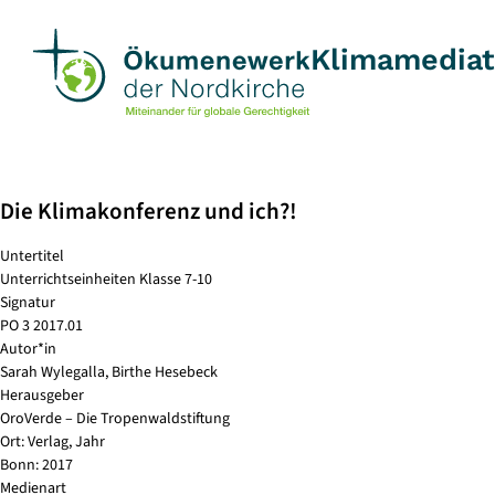
Skip
to
Klimamedia
content
Die Klimakonferenz und ich?!
Untertitel
Unterrichtseinheiten Klasse 7-10
Signatur
PO 3 2017.01
Autor*in
Sarah Wylegalla, Birthe Hesebeck
Herausgeber
OroVerde – Die Tropenwaldstiftung
Ort: Verlag, Jahr
Bonn: 2017
Medienart