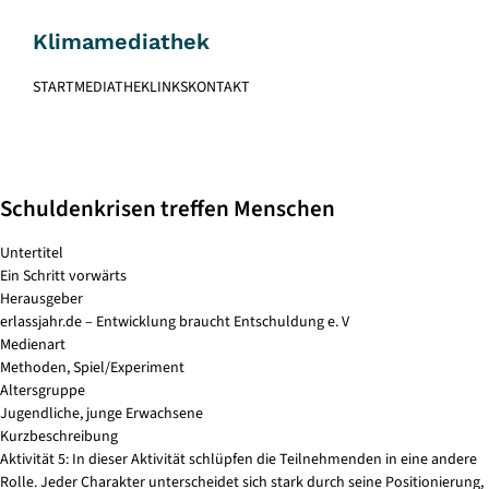
Skip
to
Klimamediathek
content
START
MEDIATHEK
LINKS
KONTAKT
Schuldenkrisen treffen Menschen
Untertitel
Ein Schritt vorwärts
Herausgeber
erlassjahr.de – Entwicklung braucht Entschuldung e. V
Medienart
Methoden, Spiel/Experiment
Altersgruppe
Jugendliche, junge Erwachsene
Kurzbeschreibung
Aktivität 5: In dieser Aktivität schlüpfen die Teilnehmenden in eine andere
Rolle. Jeder Charakter unterscheidet sich stark durch seine Positionierung,